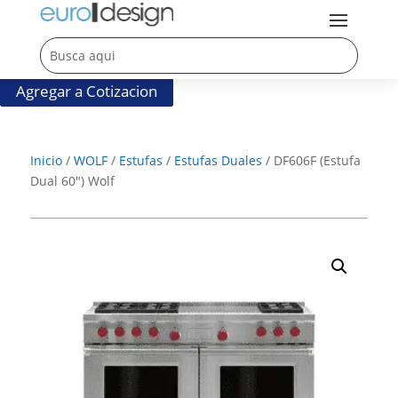
Agregar a Cotizacion
Inicio
/
WOLF
/
Estufas
/
Estufas Duales
/ DF606F (Estufa
Dual 60″) Wolf